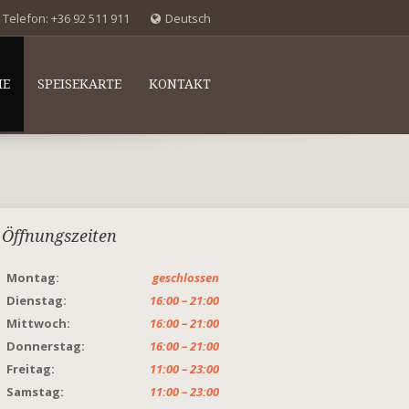
Telefon:
+36 92 511 911
Deutsch
IE
SPEISEKARTE
KONTAKT
Öffnungszeiten
Montag:
geschlossen
Dienstag:
16:00 – 21:00
Mittwoch:
16:00 – 21:00
Donnerstag:
16:00 – 21:00
Freitag:
11:00 – 23:00
Samstag:
11:00 – 23:00