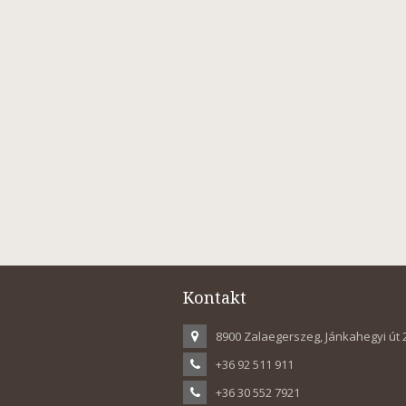
Kontakt
8900 Zalaegerszeg, Jánkahegyi út 
+36 92 511 911
+36 30 552 7921