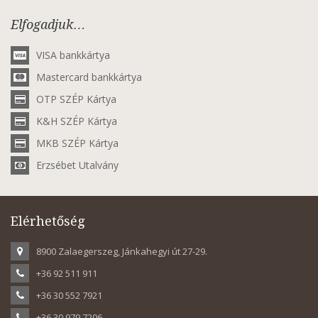
Elfogadjuk…
VISA bankkártya
Mastercard bankkártya
OTP SZÉP Kártya
K&H SZÉP Kártya
MKB SZÉP Kártya
Erzsébet Utalvány
Elérhetőség
8900 Zalaegerszeg, Jánkahegyi út 27-29.
+36 92 511 911
+36 30 552 7921
+36 30 979 7206