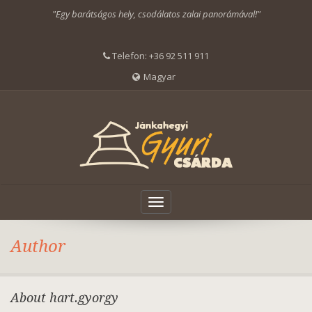
"Egy barátságos hely, csodálatos zalai panorámával!"
Telefon:
+36 92 511 911
Magyar
Toggle
navigation
Author
About hart.gyorgy