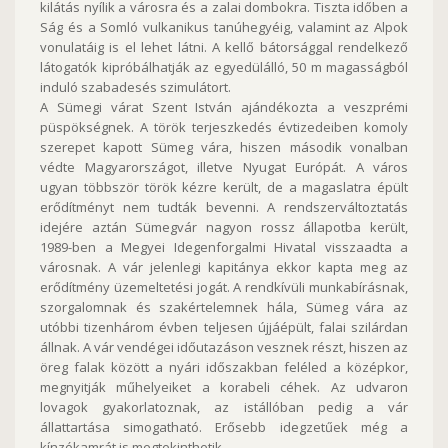
kilátás nyílik a városra és a zalai dombokra. Tiszta időben a
Ság és a Somló vulkanikus tanúhegyéig, valamint az Alpok
vonulatáig is el lehet látni. A kellő bátorsággal rendelkező
látogatók kipróbálhatják az egyedülálló, 50 m magasságból
induló szabadesés szimulátort.
A Sümegi várat Szent István ajándékozta a veszprémi
püspökségnek. A török terjeszkedés évtizedeiben komoly
szerepet kapott Sümeg vára, hiszen második vonalban
védte Magyarországot, illetve Nyugat Európát. A város
ugyan többször török kézre került, de a magaslatra épült
erődítményt nem tudták bevenni. A rendszerváltoztatás
idejére aztán Sümegvár nagyon rossz állapotba került,
1989-ben a Megyei Idegenforgalmi Hivatal visszaadta a
városnak. A vár jelenlegi kapitánya ekkor kapta meg az
erődítmény üzemeltetési jogát. A rendkívüli munkabírásnak,
szorgalomnak és szakértelemnek hála, Sümeg vára az
utóbbi tizenhárom évben teljesen újjáépült, falai szilárdan
állnak. A vár vendégei időutazáson vesznek részt, hiszen az
öreg falak között a nyári időszakban feléled a középkor,
megnyitják műhelyeiket a korabeli céhek. Az udvaron
lovagok gyakorlatoznak, az istállóban pedig a vár
állattartása simogatható. Erősebb idegzetűek még a
kínzókamrát is megtekinthetik.