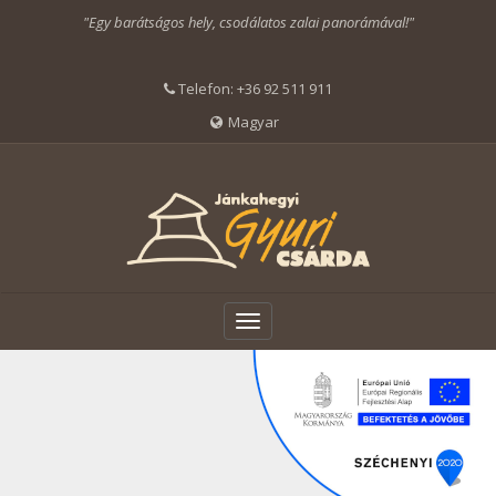
"Egy barátságos hely, csodálatos zalai panorámával!"
Telefon:
+36 92 511 911
Magyar
Toggle
navigation