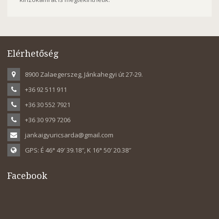
Elérhetőség
8900 Zalaegerszeg, Jánkahegyi út 27-29.
+36 92 511 911
+36 30 552 7921
+36 30 979 7206
jankaigyuricsarda@gmail.com
GPS: É 46° 49′ 39.18″, K 16° 50′ 20.38″
Facebook