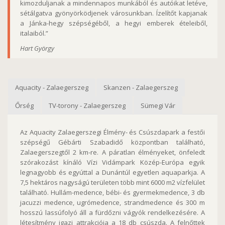
kimozduljanak a mindennapos munkából és autóikat letéve,
sétálgatva gyönyörködjenek városunkban. Ízelítőt kapjanak
a Jánka-hegy szépségéből, a hegyi emberek ételeiből,
italaiból.”
Hart György
Aquacity - Zalaegerszeg
Skanzen - Zalaegerszeg
Őrség
TV-torony - Zalaegerszeg
Sümegi Vár
Az Aquacity Zalaegerszegi Élmény- és Csúszdapark a festői
szépségű Gébárti Szabadidő központban található,
Zalaegerszegtől 2 km-re. A páratlan élményeket, önfeledt
szórakozást kínáló Vízi Vidámpark Közép-Európa egyik
legnagyobb és egyúttal a Dunántúl egyetlen aquaparkja. A
7,5 hektáros nagyságú területen több mint 6000 m2 vízfelület
található. Hullám-medence, bébi- és gyermekmedence, 3 db
jacuzzi medence, ugrómedence, strandmedence és 300 m
hosszú lassúfolyó áll a fürdőzni vágyók rendelkezésére. A
létesítmény igazi attrakciója a 18 db csúszda. A felnőttek