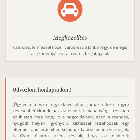
Megközelítés
Csendes, természet közeli városrész a Jánkahegy, de mégis
alig karnyújtásnyira a város forgatagától.
Üdvözlöm honlapunkon!
„Úgy vettem észre, egyre kevesebbet járnak vidékre, egyre
kevesebbet kirándulnak az emberek manapság, s részben
ez ihletett meg, hogy itt a hegyoldalban, ezen a csendes,
nyugodt helyen, gyönyörű kilátással létrehozzak egy
éttermet, ahol érdemben ki tudnak kapcsolódni a vendégek.
A Gyuri Csárda azért készült, hogy az emberek