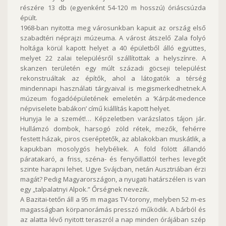
részére 13 db (egyenként 54-120 m hosszú) óriáscsúzda
épült.
1968-ban nyitotta meg városunkban kapuit az ország első
szabadtéri néprajzi múzeuma. A várost átszelő Zala folyó
holtága körül kapott helyet a 40 épületből álló együttes,
melyet 22 zalai településről szállítottak a helyszínre. A
skanzen területén egy múlt századi göcseji települést
rekonstruáltak az építők, ahol a látogatók a térség
mindennapi használati tárgyaival is megismerkedhetnek.A
múzeum fogadóépületének emeletén a ‘Kárpát-medence
népviselete babákon’ című kiállítás kapott helyet.
Hunyja le a szemét!… Képzeletben varázslatos tájon jár.
Hullámzó dombok, harsogó zöld rétek, mezők, fehérre
festett házak, piros cseréptetők, az ablakokban muskátlik, a
kapukban mosolygós helybéliek. A föld fölött állandó
páratakaró, a friss, széna- és fenyőillattól terhes levegőt
szinte harapni lehet. Ugye Svájcban, netán Ausztriában érzi
magát? Pedig Magyarországon, a nyugati határszélen is van
egy „talpalatnyi Alpok.” Őrségnek nevezik.
A Bazitai-tetőn áll a 95 m magas TV-torony, melyben 52 m-es
magasságban körpanorámás presszó működik. A bárból és
az alatta lévő nyitott teraszról a nap minden órájában szép