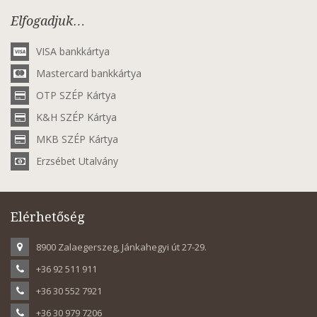
Elfogadjuk…
VISA bankkártya
Mastercard bankkártya
OTP SZÉP Kártya
K&H SZÉP Kártya
MKB SZÉP Kártya
Erzsébet Utalvány
Elérhetőség
8900 Zalaegerszeg, Jánkahegyi út 27-29.
+36 92 511 911
+36 30 552 7921
+36 30 979 7206