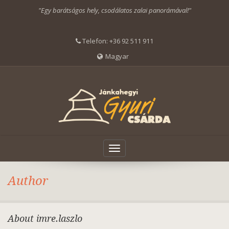
"Egy barátságos hely, csodálatos zalai panorámával!"
Telefon:
+36 92 511 911
Magyar
Toggle
navigation
Author
About imre.laszlo