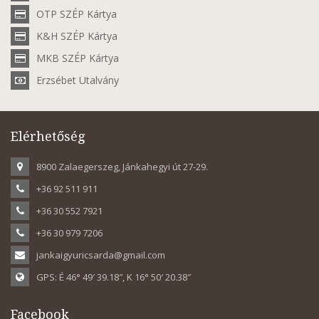
OTP SZÉP Kártya
K&H SZÉP Kártya
MKB SZÉP Kártya
Erzsébet Utalvány
Elérhetőség
8900 Zalaegerszeg, Jánkahegyi út 27-29.
+36 92 511 911
+36 30 552 7921
+36 30 979 7206
jankaigyuricsarda@gmail.com
GPS: É 46° 49′ 39.18″, K 16° 50′ 20.38″
Facebook