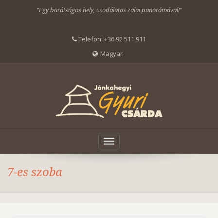
"Egy barátságos hely, csodálatos zalai panorámával!"
Telefon:
+36 92 511 911
Magyar
Toggle
navigation
7-es szoba