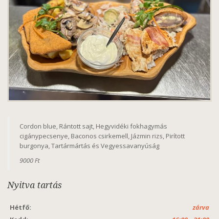
Cordon blue, Rántott sajt, Hegyvidéki fokhagymás
cigánypecsenye, Baconos csirkemell, Jázmin rizs, Pirított
burgonya, Tartármártás és Vegyessavanyúság
9000 Ft
Nyitva tartás
Hétfő:
zárva