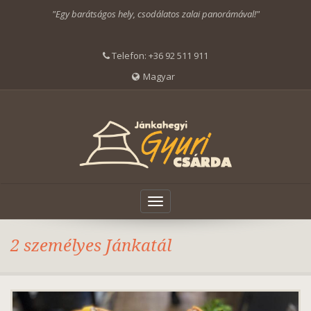
"Egy barátságos hely, csodálatos zalai panorámával!"
Telefon:
+36 92 511 911
Magyar
Toggle
navigation
2 személyes Jánkatál