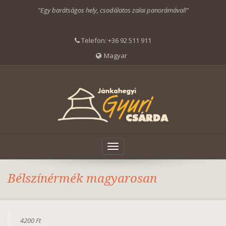
"Egy barátságos hely, csodálatos zalai panorámával!"
Telefon:
+36 92 511 911
Magyar
Toggle
navigation
Bélszínérmék magyarosan
4200 Ft