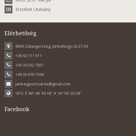
Erzsébet Utalvány
Elérhetőség
8900 Zalaegerszeg, Jánkahegyi út 27-29.
+36 92 511 911
+36 30 552 7921
+36 30 979 7206
jankaigyuricsarda@gmail.com
GPS: É 46° 49′ 39.18″, K 16° 50′ 20.38″
Facebook