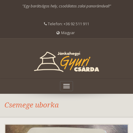
"Egy barátságos hely, csodálatos zalai panorámával!"
Telefon:
+36 92 511 911
Magyar
Toggle
navigation
Csemege uborka