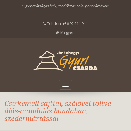
"Egy barátságos hely, csodálatos zalai panorámával!"
Telefon:
+36 92 511 911
Magyar
Toggle
navigation
Csirkemell sajttal, szőlővel töltve
diós-mandulás bundában,
szedermártással