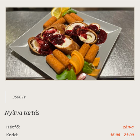
3500 Ft
Nyitva tartás
Hétfő:
zárva
Kedd:
16:00 – 21:00