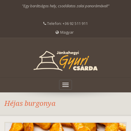
"Egy barátságos hely, csodálatos zalai panorámával!"
Telefon:
+36 92 511 911
Magyar
Toggle
navigation
Héjas burgonya