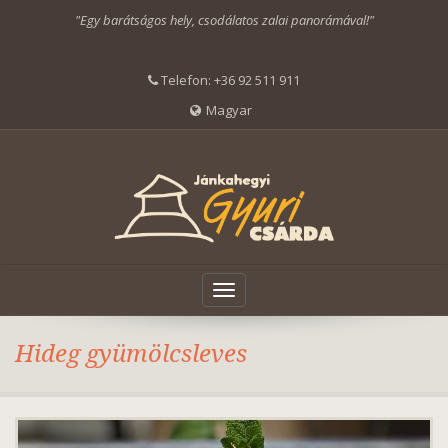
"Egy barátságos hely, csodálatos zalai panorámával!"
Telefon:
+36 92 511 911
Magyar
Toggle
navigation
Hideg gyümölcsleves