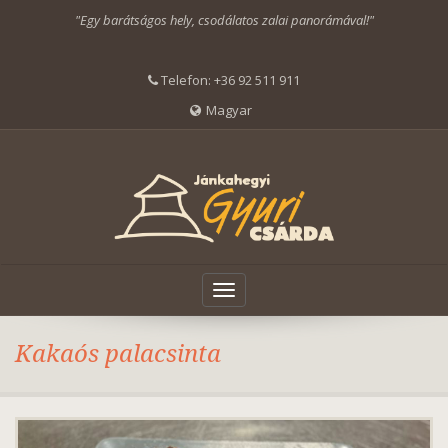
"Egy barátságos hely, csodálatos zalai panorámával!"
Telefon:
+36 92 511 911
Magyar
Toggle
navigation
Kakaós palacsinta