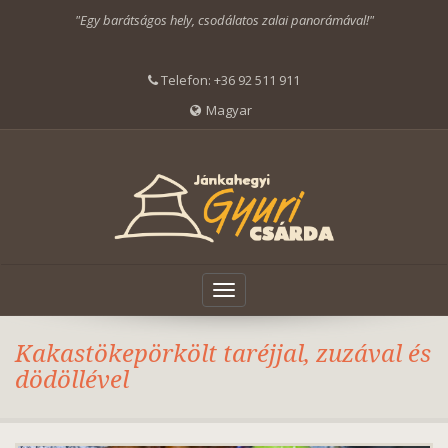
"Egy barátságos hely, csodálatos zalai panorámával!"
Telefon:
+36 92 511 911
Magyar
Toggle
navigation
Kakastökepörkölt taréjjal, zuzával és
dödöllével