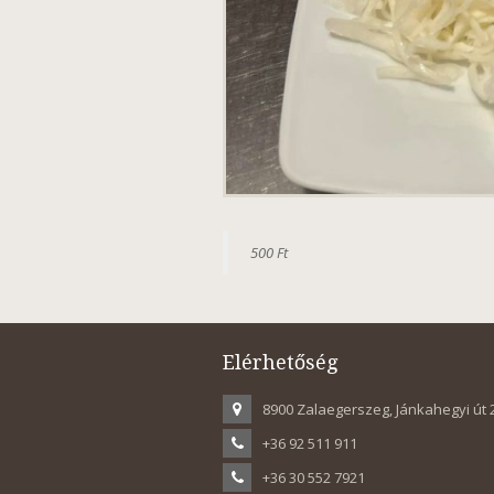
500 Ft
Elérhetőség
8900 Zalaegerszeg, Jánkahegyi út 
+36 92 511 911
+36 30 552 7921