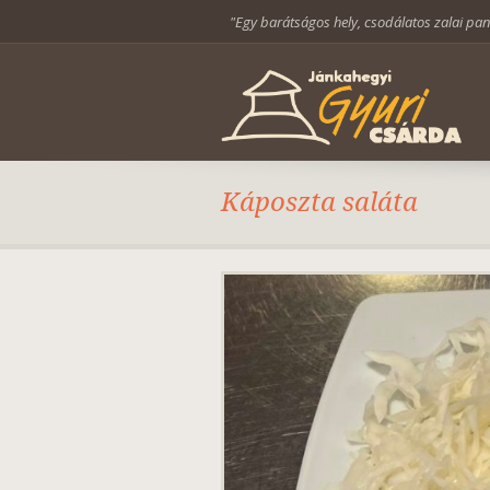
"Egy barátságos hely, csodálatos zalai pa
Káposzta saláta