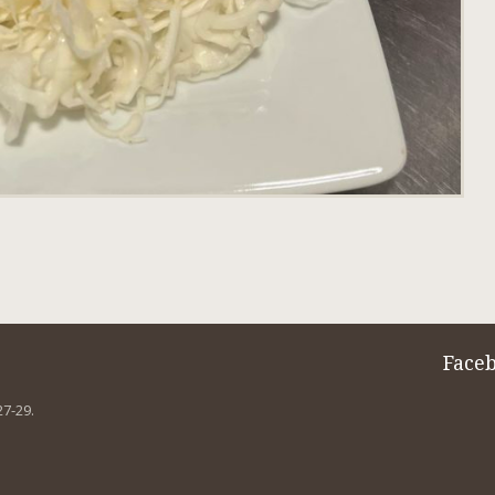
Face
27-29.