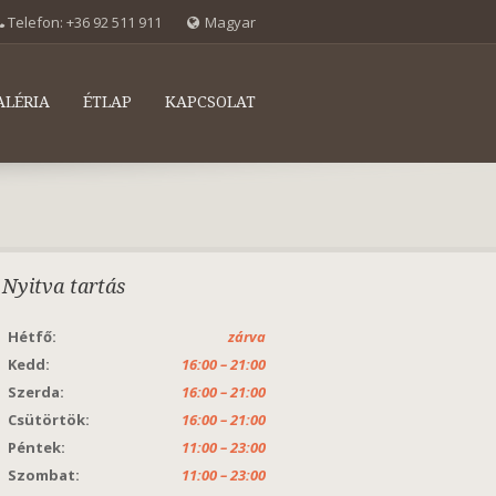
Telefon:
+36 92 511 911
Magyar
ALÉRIA
ÉTLAP
KAPCSOLAT
Nyitva tartás
Hétfő:
zárva
Kedd:
16:00 – 21:00
Szerda:
16:00 – 21:00
Csütörtök:
16:00 – 21:00
Péntek:
11:00 – 23:00
Szombat:
11:00 – 23:00