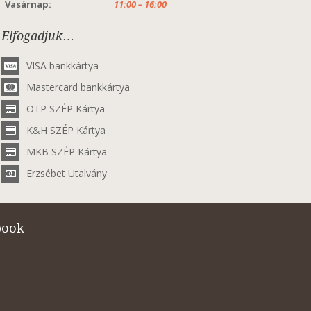
Vasárnap:
11:00 – 16:00
Elfogadjuk…
VISA bankkártya
Mastercard bankkártya
OTP SZÉP Kártya
K&H SZÉP Kártya
MKB SZÉP Kártya
Erzsébet Utalvány
book