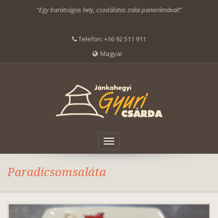
"Egy barátságos hely, csodálatos zalai panorámával!"
Telefon:
+36 92 511 911
Magyar
Toggle
navigation
Paradicsomsaláta