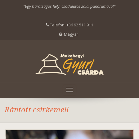
"Egy barátságos hely, csodálatos zalai panorámával!"
Telefon:
+36 92 511 911
Magyar
Toggle
navigation
Rántott csirkemell