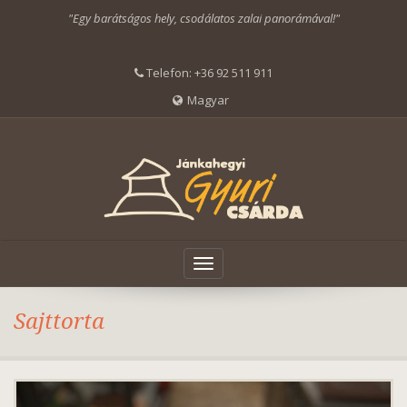
"Egy barátságos hely, csodálatos zalai panorámával!"
Telefon:
+36 92 511 911
Magyar
Toggle
navigation
Sajttorta