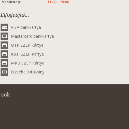
Vasárnap:
11:00 – 16:00
Elfogadjuk…
VISA bankkártya
Mastercard bankkártya
OTP SZÉP Kártya
K&H SZÉP Kártya
MKB SZÉP Kártya
Erzsébet Utalvány
book