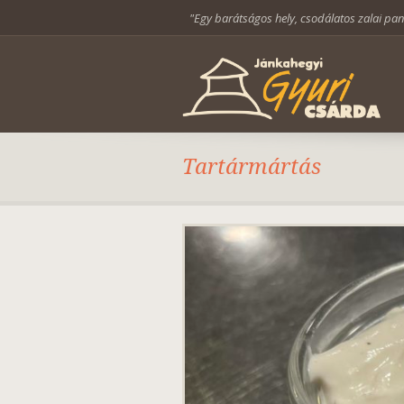
"Egy barátságos hely, csodálatos zalai pa
Tartármártás