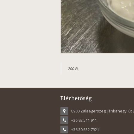
200 Ft
Elérhetőség
8900 Zalaegerszeg, Jánkahegyi út 
+36 92 511 911
+36 30 552 7921