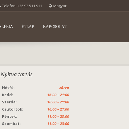
Telefon:
+36 92 511 911
Magyar
ALÉRIA
ÉTLAP
KAPCSOLAT
Nyitva tartás
Hétfő:
zárva
Kedd:
16:00 – 21:00
Szerda:
16:00 – 21:00
Csütörtök:
16:00 – 21:00
Péntek:
11:00 – 23:00
Szombat:
11:00 – 23:00