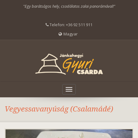
"Egy barátságos hely, csodálatos zalai panorámával!"
Telefon:
+36 92 511 911
Magyar
Toggle
navigation
Vegyessavanyúság (Csalamádé)