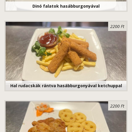
Dinó falatok hasábburgonyával
2200 Ft
Hal rudacskák rántva hasábburgonyával ketchuppal
2200 Ft