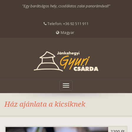
"Egy barátságos hely, csodálatos zalai panorámával!"
Telefon:
+36 92 511 911
Magyar
Toggle
navigation
Ház ajánlata a kicsiknek
2200 Ft