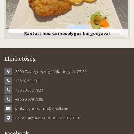
Rántott husika mosolygós burgonyával
Elérhetőség
8900 Zalaegerszeg, Jánkahegyi út 27-29.
+36 92 511 911
+36 30 552 7921
+36 30 979 7206
jankaigyuricsarda@gmail.com
GPS: É 46° 49′ 39.18″, K 16° 50′ 20.38″
Facebook