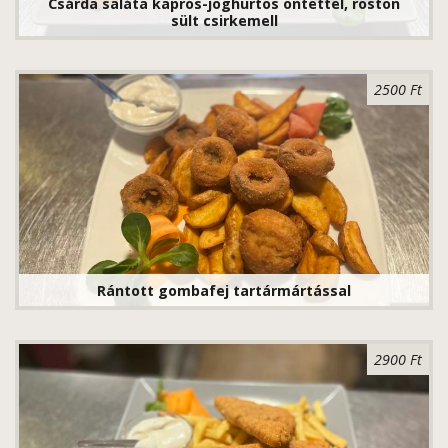
Csárda saláta kapros-joghurtos öntettel, roston
sült csirkemell
2500 Ft
Rántott gombafej tartármártással
2900 Ft