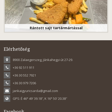
Rántott sajt tartármártással
Elérhetőség
8900 Zalaegerszeg, Jánkahegyi út 27-29.
+36 92 511 911
+36 30 552 7921
+36 30 979 7206
jankaigyuricsarda@gmail.com
GPS: É 46° 49′ 39.18″, K 16° 50′ 20.38″
Facebook