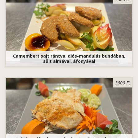
Camembert sajt rántva, diós-mandulás bundában,
sült almával, áfonyával
3800 Ft