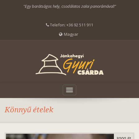
"Egy barátságos hely, csodálatos zalai panorámával!"
Telefon:
+36 92 511 911
Magyar
Toggle
navigation
Könnyű ételek
3000 Ft