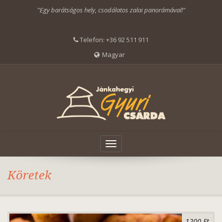
"Egy barátságos hely, csodálatos zalai panorámával!"
Telefon:
+36 92 511 911
Magyar
Toggle
navigation
Köretek
1200 Ft