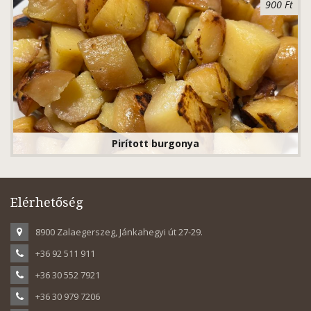
900 Ft
Pirított burgonya
Elérhetőség
8900 Zalaegerszeg, Jánkahegyi út 27-29.
+36 92 511 911
+36 30 552 7921
+36 30 979 7206