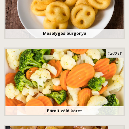
Mosolygós burgonya
1200 Ft
Párolt zöld köret