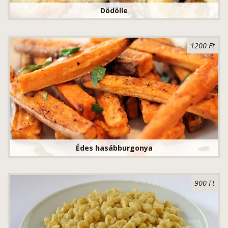
Dödölle
1200 Ft
Édes hasábburgonya
900 Ft