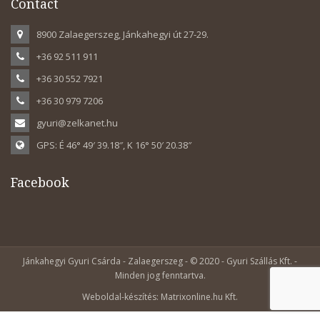
Contact
8900 Zalaegerszeg, Jánkahegyi út 27-29.
+36 92 511 911
+36 30 552 7921
+36 30 979 7206
gyuri@zelkanet.hu
GPS: É 46° 49′ 39.18″, K 16° 50′ 20.38″
Facebook
Jánkahegyi Gyuri Csárda - Zalaegerszeg - © 2020 - Gyuri Szállás Kft. -
Minden jog fenntartva.
Weboldal-készítés: Matrixonline.hu Kft.