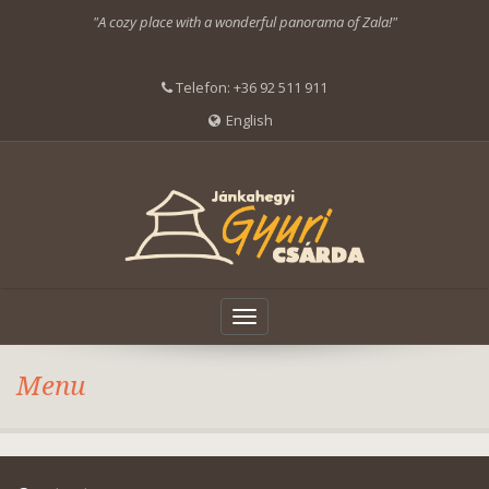
"A cozy place with a wonderful panorama of Zala!"
Telefon:
+36 92 511 911
English
Toggle
navigation
Menu